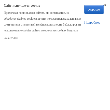
x
Сайт использует cookie
Хорошо
Продолжая пользоваться сайтом, вы соглашаетесь на
Компания
обработку файлов cookie и других пользовательских данных в
Подробнее
соответствии с политикой конфиденциальности. Заблокировать
Каталог
использование cookies сайтом можно в настройках браузера.
Покупателям
CookieWidget
Выполненные проекты
Наши контакты
+7 913 922-15-90
с 9:00 до 21:00 (без выходных)
Адрес производства
г. Димитровград
ул. Куйбышева, д 1/2П