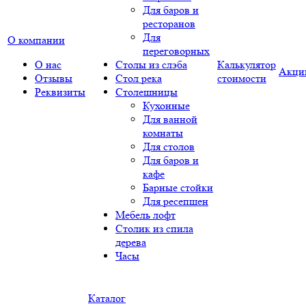
Для баров и
ресторанов
Для
О компании
переговорных
О нас
Столы из слэба
Калькулятор
Акци
Отзывы
Стол река
стоимости
Реквизиты
Столешницы
Кухонные
Для ванной
комнаты
Для столов
Для баров и
кафе
Барные стойки
Для ресепшен
Мебель лофт
Столик из спила
дерева
Часы
Каталог