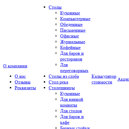
Столы
Кухонные
Компьютерные
Обеденные
Письменные
Офисные
Журнальные
Кофейные
Для баров и
ресторанов
Для
О компании
переговорных
О нас
Столы из слэба
Калькулятор
Акци
Отзывы
Стол река
стоимости
Реквизиты
Столешницы
Кухонные
Для ванной
комнаты
Для столов
Для баров и
кафе
Барные стойки