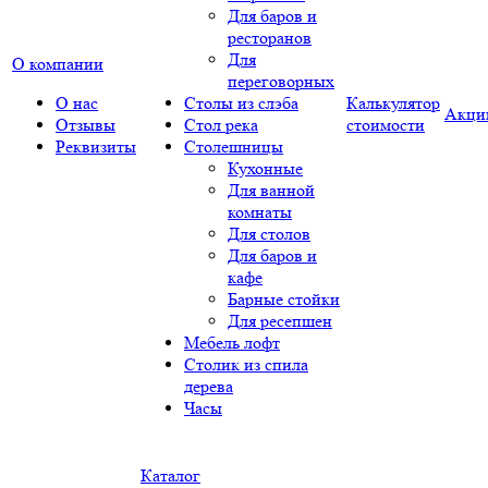
Для баров и
ресторанов
Для
О компании
переговорных
О нас
Столы из слэба
Калькулятор
Акци
Отзывы
Стол река
стоимости
Реквизиты
Столешницы
Кухонные
Для ванной
комнаты
Для столов
Для баров и
кафе
Барные стойки
Для ресепшен
Мебель лофт
Столик из спила
дерева
Часы
Каталог