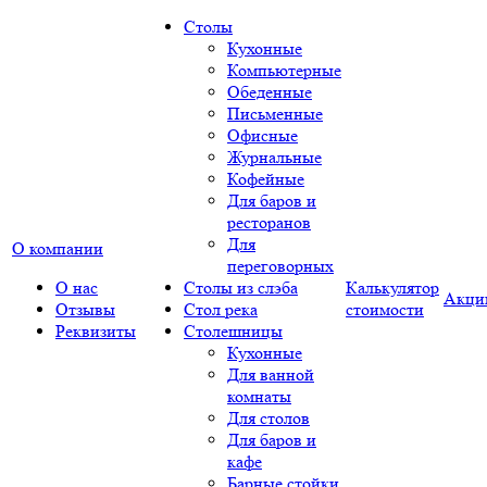
Столы
Кухонные
Компьютерные
Обеденные
Письменные
Офисные
Журнальные
Кофейные
Для баров и
ресторанов
Для
О компании
переговорных
О нас
Столы из слэба
Калькулятор
Акци
Отзывы
Стол река
стоимости
Реквизиты
Столешницы
Кухонные
Для ванной
комнаты
Для столов
Для баров и
кафе
Барные стойки