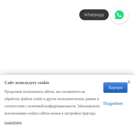
WhatsApp
x
Сайт использует cookie
Хорошо
Продолжая пользоваться сайтом, вы соглашаетесь на
Компания
обработку файлов cookie и других пользовательских данных в
О нас
Подробнее
соответствии с политикой конфиденциальности. Заблокировать
Отзывы
использование cookies сайтом можно в настройках браузера.
Реквизиты
CookieWidget
Карта сайта