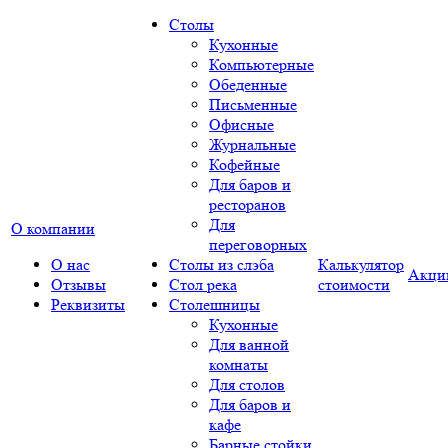
Столы
Кухонные
Компьютерные
Обеденные
Письменные
Офисные
Журнальные
Кофейные
Для баров и
ресторанов
Для
О компании
переговорных
О нас
Столы из слэба
Калькулятор
Акци
Отзывы
Стол река
стоимости
Реквизиты
Столешницы
Кухонные
Для ванной
комнаты
Для столов
Для баров и
кафе
Барные стойки