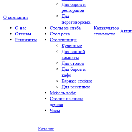
Для баров и
ресторанов
Для
О компании
переговорных
О нас
Столы из слэба
Калькулятор
Акци
Отзывы
Стол река
стоимости
Реквизиты
Столешницы
Кухонные
Для ванной
комнаты
Для столов
Для баров и
кафе
Барные стойки
Для ресепшен
Мебель лофт
Столик из спила
дерева
Часы
Каталог