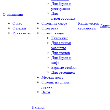
Для баров и
ресторанов
Для
О компании
переговорных
О нас
Столы из слэба
Калькулятор
Акци
Отзывы
Стол река
стоимости
Реквизиты
Столешницы
Кухонные
Для ванной
комнаты
Для столов
Для баров и
кафе
Барные стойки
Для ресепшен
Мебель лофт
Столик из спила
дерева
Часы
Каталог