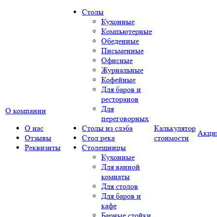
Столы
Кухонные
Компьютерные
Обеденные
Письменные
Офисные
Журнальные
Кофейные
Для баров и
ресторанов
Для
О компании
переговорных
О нас
Столы из слэба
Калькулятор
Акци
Отзывы
Стол река
стоимости
Реквизиты
Столешницы
Кухонные
Для ванной
комнаты
Для столов
Для баров и
кафе
Барные стойки