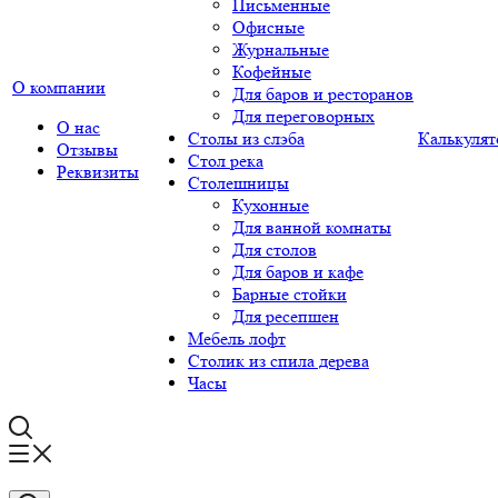
Письменные
Офисные
Журнальные
Кофейные
О компании
Для баров и ресторанов
Для переговорных
О нас
Столы из слэба
Калькулят
Отзывы
Стол река
Реквизиты
Столешницы
Кухонные
Для ванной комнаты
Для столов
Для баров и кафе
Барные стойки
Для ресепшен
Мебель лофт
Столик из спила дерева
Часы