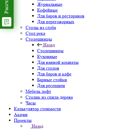
Журнальные
Кофейные
Для баров и ресторанов
Для переговорных
Столы из слэба
Стол река
Столешницы
Назад
Столешницы
Кухонные
Для ванной комнаты
Для столов
Для баров и кафе
Барные стойки
Для ресепшен
Мебель лофт
Столик из спила дерева
Часы
Калькулятор стоимости
Акции
Проекты
Назад