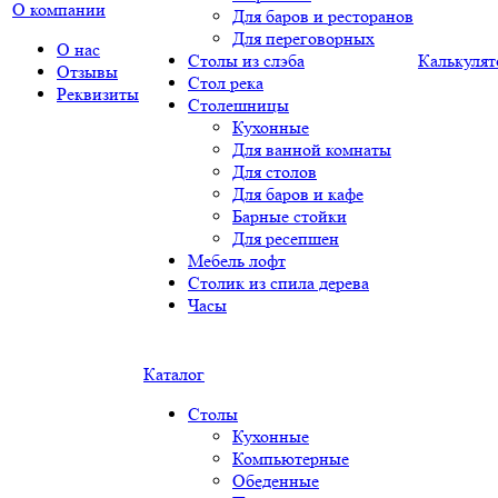
О компании
Для баров и ресторанов
Для переговорных
О нас
Столы из слэба
Калькулят
Отзывы
Стол река
Реквизиты
Столешницы
Кухонные
Для ванной комнаты
Для столов
Для баров и кафе
Барные стойки
Для ресепшен
Мебель лофт
Столик из спила дерева
Часы
Каталог
Столы
Кухонные
Компьютерные
Обеденные