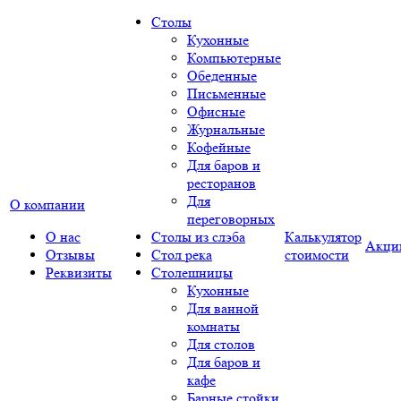
Столы
Кухонные
Компьютерные
Обеденные
Письменные
Офисные
Журнальные
Кофейные
Для баров и
ресторанов
Для
О компании
переговорных
О нас
Столы из слэба
Калькулятор
Акци
Отзывы
Стол река
стоимости
Реквизиты
Столешницы
Кухонные
Для ванной
комнаты
Для столов
Для баров и
кафе
Барные стойки