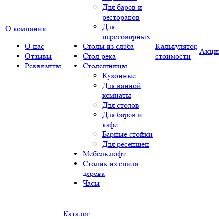
Для баров и
ресторанов
Для
О компании
переговорных
О нас
Столы из слэба
Калькулятор
Акци
Отзывы
Стол река
стоимости
Реквизиты
Столешницы
Кухонные
Для ванной
комнаты
Для столов
Для баров и
кафе
Барные стойки
Для ресепшен
Мебель лофт
Столик из спила
дерева
Часы
Каталог