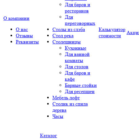
Для баров и
ресторанов
Для
О компании
переговорных
О нас
Столы из слэба
Калькулятор
Акци
Отзывы
Стол река
стоимости
Реквизиты
Столешницы
Кухонные
Для ванной
комнаты
Для столов
Для баров и
кафе
Барные стойки
Для ресепшен
Мебель лофт
Столик из спила
дерева
Часы
Каталог