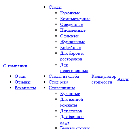
Столы
Кухонные
Компьютерные
Обеденные
Письменные
Офисные
Журнальные
Кофейные
Для баров и
ресторанов
Для
О компании
переговорных
О нас
Столы из слэба
Калькулятор
Акци
Отзывы
Стол река
стоимости
Реквизиты
Столешницы
Кухонные
Для ванной
комнаты
Для столов
Для баров и
кафе
Барные стойки