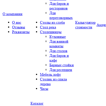
Для баров и
ресторанов
Для
О компании
переговорных
О нас
Столы из слэба
Калькулятор
Акци
Отзывы
Стол река
стоимости
Реквизиты
Столешницы
Кухонные
Для ванной
комнаты
Для столов
Для баров и
кафе
Барные стойки
Для ресепшен
Мебель лофт
Столик из спила
дерева
Часы
Каталог