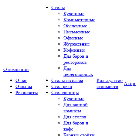
Столы
Кухонные
Компьютерные
Обеденные
Письменные
Офисные
Журнальные
Кофейные
Для баров и
ресторанов
Для
О компании
переговорных
О нас
Столы из слэба
Калькулятор
Акци
Отзывы
Стол река
стоимости
Реквизиты
Столешницы
Кухонные
Для ванной
комнаты
Для столов
Для баров и
кафе
Барные стойки