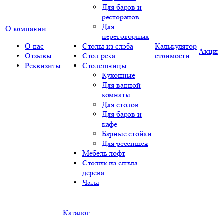
Для баров и
ресторанов
Для
О компании
переговорных
О нас
Столы из слэба
Калькулятор
Акци
Отзывы
Стол река
стоимости
Реквизиты
Столешницы
Кухонные
Для ванной
комнаты
Для столов
Для баров и
кафе
Барные стойки
Для ресепшен
Мебель лофт
Столик из спила
дерева
Часы
Каталог