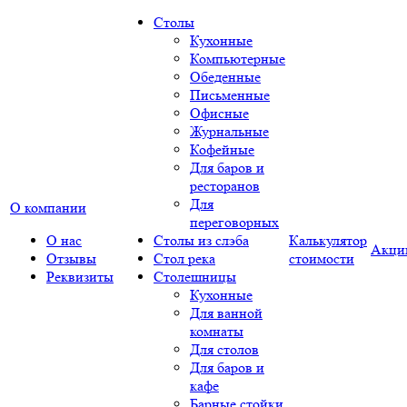
Столы
Кухонные
Компьютерные
Обеденные
Письменные
Офисные
Журнальные
Кофейные
Для баров и
ресторанов
Для
О компании
переговорных
О нас
Столы из слэба
Калькулятор
Акци
Отзывы
Стол река
стоимости
Реквизиты
Столешницы
Кухонные
Для ванной
комнаты
Для столов
Для баров и
кафе
Барные стойки