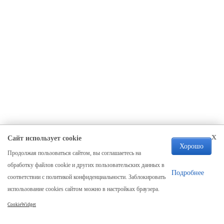
x
Сайт использует cookie
Хорошо
Продолжая пользоваться сайтом, вы соглашаетесь на
Компания
обработку файлов cookie и других пользовательских данных в
О нас
Подробнее
соответствии с политикой конфиденциальности. Заблокировать
Отзывы
использование cookies сайтом можно в настройках браузера.
Реквизиты
CookieWidget
Карта сайта