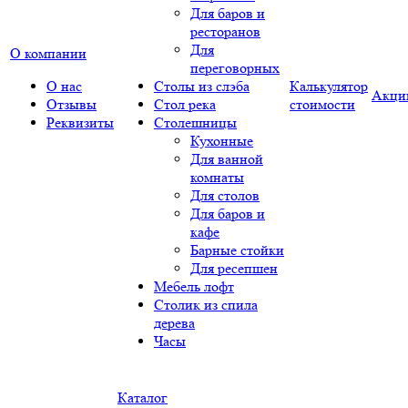
Для баров и
ресторанов
Для
О компании
переговорных
О нас
Столы из слэба
Калькулятор
Акци
Отзывы
Стол река
стоимости
Реквизиты
Столешницы
Кухонные
Для ванной
комнаты
Для столов
Для баров и
кафе
Барные стойки
Для ресепшен
Мебель лофт
Столик из спила
дерева
Часы
Каталог