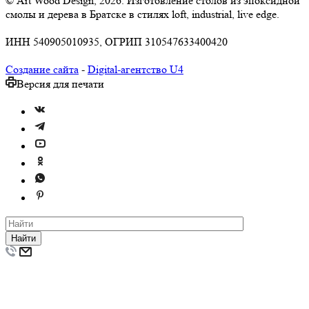
© Art Wood Design, 2026. Изготовление столов из эпоксидной
смолы и дерева в Братске в стилях loft, industrial, live edge.
ИНН 540905010935, ОГРИП 310547633400420
Создание сайта
-
Digital-агентство U4
Версия для печати
Найти