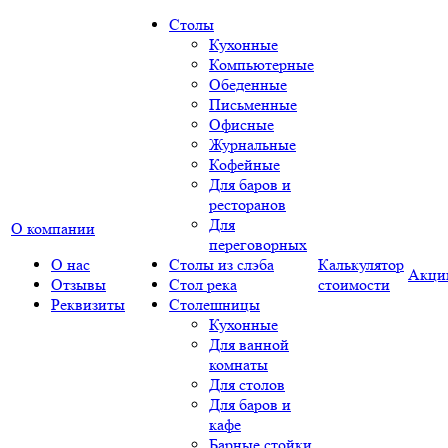
Столы
Кухонные
Компьютерные
Обеденные
Письменные
Офисные
Журнальные
Кофейные
Для баров и
ресторанов
Для
О компании
переговорных
О нас
Столы из слэба
Калькулятор
Акци
Отзывы
Стол река
стоимости
Реквизиты
Столешницы
Кухонные
Для ванной
комнаты
Для столов
Для баров и
кафе
Барные стойки