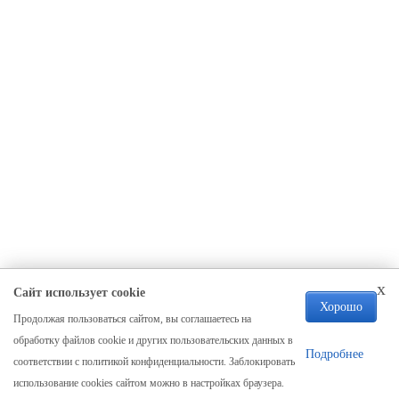
x
Сайт использует cookie
Хорошо
Продолжая пользоваться сайтом, вы соглашаетесь на
Компания
обработку файлов cookie и других пользовательских данных в
О нас
Подробнее
соответствии с политикой конфиденциальности. Заблокировать
Отзывы
использование cookies сайтом можно в настройках браузера.