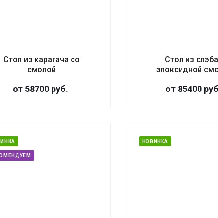
Стол из карагача со
Стол из слэба
смолой
эпоксидной см
от 58700
руб.
от 85400
руб
ВИНКА
НОВИНКА
КОМЕНДУЕМ