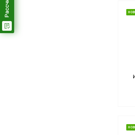
НО
НО