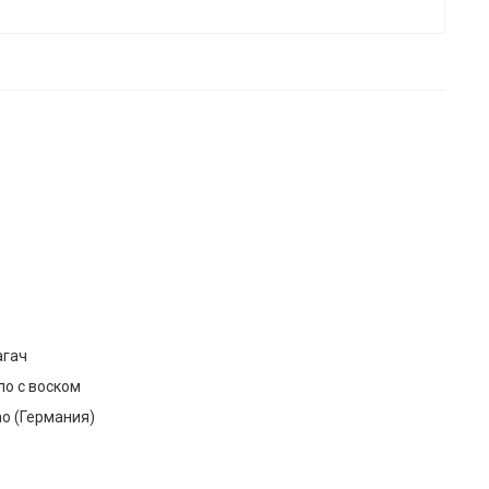
агач
ло с воском
o (Германия)