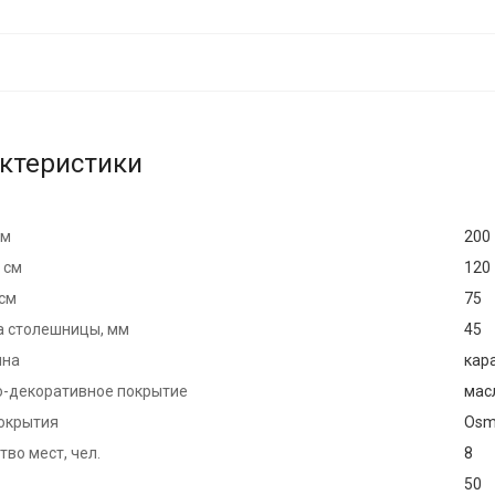
ктеристики
см
200
 см
120
 см
75
 столешницы, мм
45
ина
кар
-декоративное покрытие
мас
окрытия
Osm
во мест, чел.
8
50